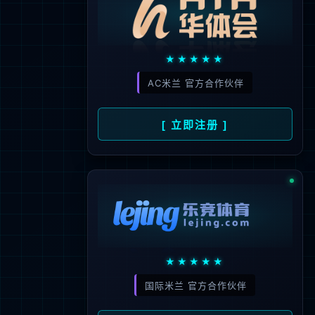
400-027-6558
电话：
027-87610172
售后：
027-87610173
邮箱：
kf@junmait.com
地址：
武汉市东湖新技术开发区高新五
路80号
友情链接
:
|
|
红土网球场
|
|
|
|